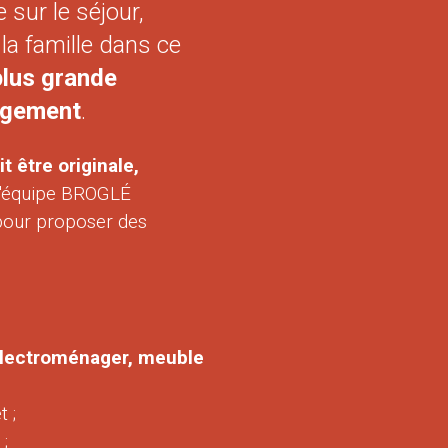
 sur le séjour,
la famille dans ce
lus grande
angement
.
it être originale,
, l'équipe BROGLÉ
 pour proposer des
 électroménager, meuble
 ;
;