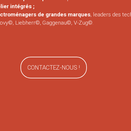
ier intégrés ;
lectroménagers de grandes marques
, leaders des tec
ovy©, Liebherr©, Gaggenau©, V-Zug©.
CONTACTEZ-NOUS !